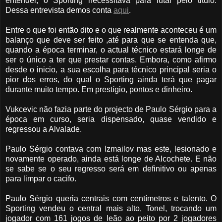
entender, o Sporting necessitava para lutar pelo titulo.
Dessa entrevista demos conta
aqui
.
Entre o que foi então dito e o que realmente aconteceu é um
balanço que deve ser feito ,até para que se entenda que,
quando a época terminar, o actual técnico estará longe de
ser o único a ter que prestar contas. Embora, como afirmo
desde o inicio, a sua escolha para técnico principal seria o
pior dos erros, do qual o Sporting ainda terá que pagar
durante muito tempo. Em prestígio, pontos e dinheiro.
Vukcevic não fazia parte do projecto de Paulo Sérgio para a
época em curso, seria dispensado, quase vendido e
regressou a Alvalade.
Paulo Sérgio contava com Izmailov mas este, lesionado e
novamente operado, ainda está longe de Alcochete. E não
se sabe se o seu regresso será em definitivo ou apenas
para limpar o cacifo.
Paulo Sérgio queria centrais com centímetros e talento. O
Sporting vendeu o central mais alto, Tonel, trocando um
jogador com 161 jogos de leão ao peito por 2 jogadores