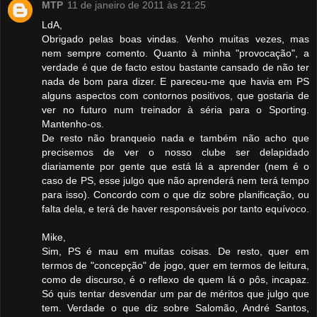
MTP
11 de janeiro de 2011 às 21:25
LdA,
Obrigado pelas boas vindas. Venho muitas vezes, mas
nem sempre comento. Quanto à minha "provocação", a
verdade é que de facto estou bastante cansado de não ter
nada de bom para dizer. E pareceu-me que havia em PS
alguns aspectos com contornos positivos, que gostaria de
ver no futuro num treinador à séria para o Sporting.
Mantenho-os.
De resto não branqueio nada e também não acho que
precisemos de ver o nosso clube ser delapidado
diariamente por gente que está lá a aprender (nem é o
caso de PS, esse julgo que não aprenderá nem terá tempo
para isso). Concordo com o que diz sobre planificação, ou
falta dela, e terá de haver responsáveis por tanto equívoco.
Mike,
Sim, PS é mau em muitas coisas. De resto, quer em
termos de "concepção" de jogo, quer em termos de leitura,
como de discurso, é o reflexo de quem lá o pôs, incapaz.
Só quis tentar desvendar um par de méritos que julgo que
tem. Verdade o que diz sobre Salomão, André Santos,