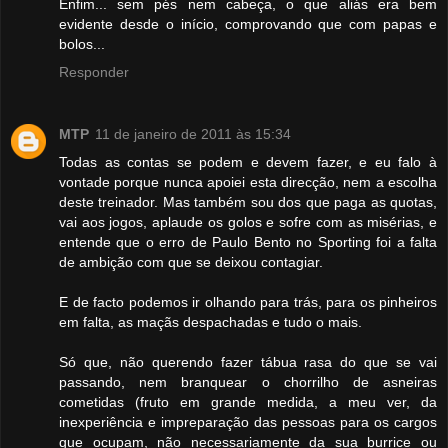
Enfim... sem pés nem cabeça, o que aliás era bem
evidente desde o início, comprovando que com papas e
bolos...
Responder
MTP
11 de janeiro de 2011 às 15:34
Todas as contas se podem e devem fazer, e eu falo à
vontade porque nunca apoiei esta direcção, nem a escolha
deste treinador. Mas também sou dos que paga as quotas,
vai aos jogos, aplaude os golos e sofre com as misérias, e
entende que o erro de Paulo Bento no Sporting foi a falta
de ambição com que se deixou contagiar.
E de facto podemos ir olhando para trás, para os pinheiros
em falta, as maçãs despachadas e tudo o mais.
Só que, não querendo fazer tábua rasa do que se vai
passando, nem branquear o chorrilho de asneiras
cometidas (fruto em grande medida, a meu ver, da
inexperiência e impreparação das pessoas para os cargos
que ocupam, não necessariamente da sua burrice ou