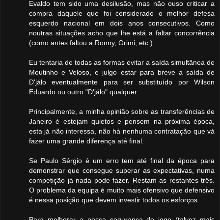
Evaldo tem sido uma desilusão, mas não ouso criticar a
compra daquele que foi considerado o melhor defesa
esquerdo nacional em dois anos consecutivos. Como
noutras situações acho que lhe está a faltar concorrência
(como antes faltou a Ronny, Grimi, etc.).
Eu tentaria de todas as formas evitar a saída simultânea de
Moutinho e Veloso, e julgo estar para breve a saída de
D'jálo eventualmente para ser substituído por Wilson
Eduardo ou outro "D'jálo" qualquer.
Principalmente, a minha opinião sobre as transferências de
Janeiro é estejam quietos e pensem na próxima época,
esta já não interessa, não há nenhuma contratação que vá
fazer uma grande diferença até final.
Se Paulo Sérgio é um erro tem até final da época para
demonstrar que consegue superar as expectativas, numa
competição já nada pode fazer. Restam as restantes três.
O problema da equipa é muito mais ofensivo que defensivo
é nessa posição que devem investir todos os esforços.
Para melhorar a nossa segurança de jogo (talvez mais