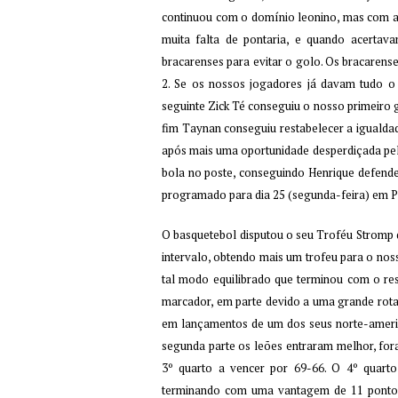
continuou com o domínio leonino, mas com as
muita falta de pontaria, e quando acertav
bracarenses para evitar o golo. Os bracare
2. Se os nossos jogadores já davam tudo o 
seguinte Zick Té conseguiu o nosso primeiro 
fim Taynan conseguiu restabelecer a igualdad
após mais uma oportunidade desperdiçada pe
bola no poste, conseguindo Henrique defende
programado para dia 25 (segunda-feira) em Pon
O basquetebol disputou o seu Troféu Stromp
intervalo, obtendo mais um trofeu para o no
tal modo equilibrado que terminou com o r
marcador, em parte devido a uma grande rot
em lançamentos de um dos seus norte-america
segunda parte os leões entraram melhor, for
3º quarto a vencer por 69-66. O 4º quar
terminando com uma vantagem de 11 pontos,