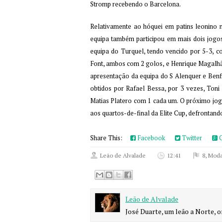
Stromp recebendo o Barcelona.
Relativamente ao hóquei em patins leonino
equipa também participou em mais dois jogos
equipa do Turquel, tendo vencido por 5-3, 
Font, ambos com 2 golos, e Henrique Magalhã
apresentação da equipa do S Alenquer e Benf
obtidos por Rafael Bessa, por 3 vezes, Ton
Matias Platero com 1 cada um. O próximo jog
aos quartos-de-final da Elite Cup, defrontan
Share This:
Facebook
Twitter
G
Leão de Alvalade
12:41
8
,
Moda
Leão de Alvalade
José Duarte, um leão a Norte, o