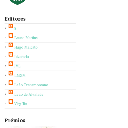
Editores
8
Bruno Martins
Hugo Malcato
Idzabela
JVL
LMGM
Leão Transmontano
Leão de Alvalade
Virgílio
Prémios