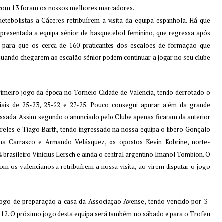
 com 13 foram os nossos melhores marcadores.
tebolistas a Cáceres retribuírem a visita da equipa espanhola. Há que
 apresentada a equipa sénior de basquetebol feminino, que regressa após
r para que os cerca de 160 praticantes dos escalões de formação que
quando chegarem ao escalão sénior podem continuar a jogar no seu clube
primeiro jogo da época no Torneio Cidade de Valencia, tendo derrotado o
iais de 25-23, 25-22 e 27-25. Pouco consegui apurar além da grande
assada. Assim segundo o anunciado pelo Clube apenas ficaram da anterior
ireles e Tiago Barth, tendo ingressado na nossa equipa o libero Gonçalo
ema Carrasco e Armando Velásquez, os opostos Kevin Kobrine, norte-
4 brasileiro Vinicius Lersch e ainda o central argentino Imanol Tombion. O
m os valencianos a retribuírem a nossa visita, ao virem disputar o jogo
 jogo de preparação a casa da Associação Avense, tendo vencido por 3-
5-12. O próximo jogo desta equipa será também no sábado e para o Trofeu