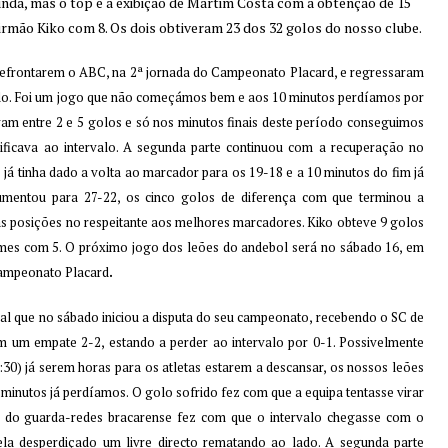
unda, mas o top é a exibição de Martim Costa com a obtenção de 15
irmão Kiko com 8. Os dois obtiveram 23 dos 32 golos do nosso clube.
efrontarem o ABC, na 2ª jornada do Campeonato Placard, e regressaram
valo. Foi um jogo que não começámos bem e aos 10 minutos perdíamos por
am entre 2 e 5 golos e só nos minutos finais deste período conseguimos
rificava ao intervalo. A segunda parte continuou com a recuperação no
já tinha dado a volta ao marcador para os 19-18 e a 10 minutos do fim já
mentou para 27-22, os cinco golos de diferença com que terminou a
as posições no respeitante aos melhores marcadores. Kiko obteve 9 golos
es com 5. O próximo jogo dos leões do andebol será no sábado 16, em
Campeonato Placard
.
tsal que no sábado iniciou a disputa do seu campeonato, recebendo o SC de
m um empate 2-2, estando a perder ao intervalo por 0-1. Possivelmente
:30) já serem horas para os atletas estarem a descansar, os nossos leões
inutos já perdíamos. O golo sofrido fez com que a equipa tentasse virar
ão do guarda-redes bracarense fez com que o intervalo chegasse com o
a desperdiçado um livre directo rematando ao lado. A segunda parte