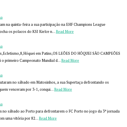
na
ram na quinta-feira a sua participação na EHF Champions League
ocha os polacos do KSI Kielce n…
Read More
na
des,Ecletismo,8,Hóquei em Patins,OS LEÕES DO HÓQUEI SÃO CAMPEÕES
 o primeiro Campeonato Mundial d…
Read More
na
sputaram no sábado em Matosinhos, a sua Supertaça defrontando os
quem venceram por 3-1, conqui…
Read More
na
m no sábado ao Porto para defrontarem o FC Porto no jogo da 3ª jornada
com uma vitória por 82…
Read More