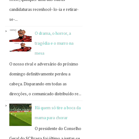
candidaturas recenhocê-lo-ia e retirar-
se-...
O drama, o horror, a
tragédia e o murro na
mesa
O nosso rival e adversário do próximo
domingo definitivamente perdeu a
cabeça. Disparando em todas as
direcções, o comunicado distribuído re...
Há quem só tire a boca da
mama para chorar
O presidente do Conselho
Geral do SCBraga foi último a juntar-se