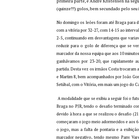
primeira parte, e Andre Kristensen na seg
(quinze!!!) golos, bem secundado pelo seu 
No domingo os leões foram até Braga para d
com a vitória por 32-27, com 14-15 ao inter
2-5, continuando em desvantagens que variav
reduzir para o golo de diferença que se ve
marcador da nossa equipa que aos 10 minutos 
ganhávamos por 23-20, que rapidamente au
partida. Desta vez os irmãos Costa trocaram 
e Martim 8, bem acompanhados por João Gom
Setúbal, com o Vitória, em mais um jogo do 
A modalidade que se exibiu a seguir foi o fu
Braga no PJR, tendo o desafio terminado co
devido à hora a que se realizou o desafio (21
começaram o jogo meio adormecidos e aos 6 m
o jogo, mas a falta de pontaria e a exibiç
marcador negativo, tendo mesmo Pany Varel