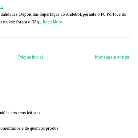
na
odalidades. Depois das Supertaças do Andebol, perante o FC Porto, e do
 desta vez foram o Hóq…
Read More
Página inicial
Mensagem antiga
iões dos seus leitores.
 comentários é de quem os produz.