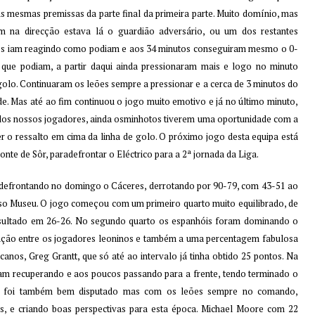
 mesmas premissas da parte final da primeira parte. Muito domínio, mas
am na direcção estava lá o guardião adversário, ou um dos restantes
nses iam reagindo como podiam e aos 34 minutos conseguiram mesmo o 0-
que podiam, a partir daqui ainda pressionaram mais e logo no minuto
golo. Continuaram os leões sempre a pressionar e a cerca de 3 minutos do
e. Mas até ao fim continuou o jogo muito emotivo e já no último minuto,
los nossos jogadores, ainda osminhotos tiverem uma oportunidade com a
r o ressalto em cima da linha de golo. O próximo jogo desta equipa está
te de Sôr, paradefrontar o Eléctrico para a 2ª jornada da Liga.
 defrontando no domingo o Cáceres, derrotando por 90-79, com 43-51 ao
sso Museu. O jogo começou com um primeiro quarto muito equilibrado, de
esultado em 26-26. No segundo quarto os espanhóis foram dominando o
ação entre os jogadores leoninos e também a uma percentagem fabulosa
nos, Greg Grantt, que só até ao intervalo já tinha obtido 25 pontos. Na
am recuperando e aos poucos passando para a frente, tendo terminado o
to foi também bem disputado mas com os leões sempre no comando,
 e criando boas perspectivas para esta época. Michael Moore com 22