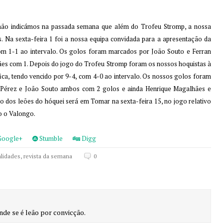
 não indicámos na passada semana que além do Trofeu Stromp, a nossa
. Na sexta-feira 1 foi a nossa equipa convidada para a apresentação da
com 1-1 ao intervalo. Os golos foram marcados por João Souto e Ferran
es com 1. Depois do jogo do Trofeu Stromp foram os nossos hoquistas à
ica, tendo vencido por 9-4, com 4-0 ao intervalo. Os nossos golos foram
i Pérez e João Souto ambos com 2 golos e ainda Henrique Magalhães e
o dos leões do hóquei será em Tomar na sexta-feira 15, no jogo relativo
do o Valongo.
oogle+
Stumble
Digg
lidades
,
revista da semana
0
nde se é leão por convicção.